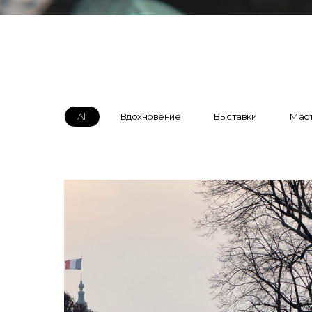
All
Вдохновение
Выставки
Маст