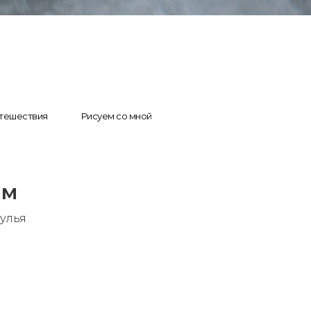
тешествия
Рисуем со мной
ем
тулья